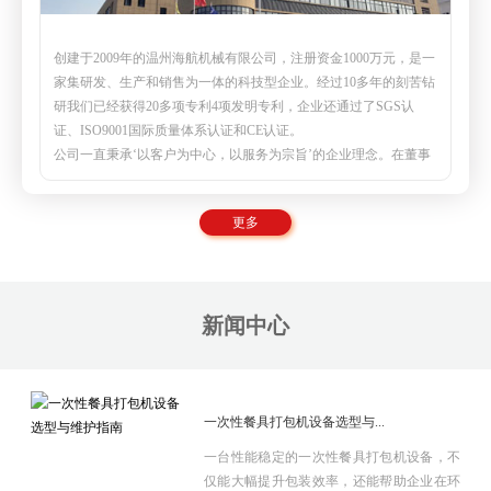
创建于2009年的温州海航机械有限公司，注册资金1000万元，是一
家集研发、生产和销售为一体的科技型企业。经过10多年的刻苦钻
研我们已经获得20多项专利4项发明专利，企业还通过了SGS认
证、ISO9001国际质量体系认证和CE认证。
公司一直秉承‘以客户为中心，以服务为宗旨’的企业理念。在董事
长朱云锋的带领下，海航团队不断的自我超越、努力完善，
保持品
质一直在稳步向前发展
，是国内一次性用品包装设备行业的龙头企
更多
业。
贵司专注于研发一次性纸巾筷子餐具包生产线、纸巾刀叉航空餐具
包装生产线、一次性餐具套装四边封生产线、塑料杯(碗)、吸管全
自动点数自动包装机及五金(塑料)制品包装机等各类包装机。
新闻中心
公司全体员工热诚欢迎国内外新老客户来司参观、考察、技术交
流！
一次性餐具打包机设备选型与...
一台性能稳定的一次性餐具打包机设备，不
仅能大幅提升包装效率，还能帮助企业在环