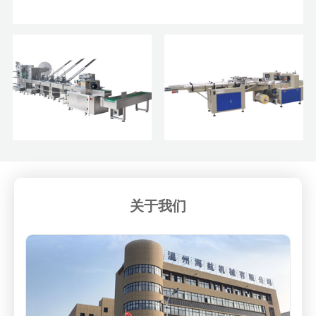
HHFSM4500 一次性餐具四边封生产线
HDZJ-2500 一次性航空餐具自动
HBXB-4501/4502 一次性杯自动
包装机(纸巾/刀/叉/勺/牙签/盐
点数包装机（单排/双排）
关于我们
包...)